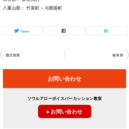
八重山郡： 竹富町 – 与那国町
Tweet
投
鹿児島県
岐阜県
稿
ナ
お問い合わせ
ビ
ゲ
ソウルアローボイスパーカッション教室
ー
▸ お問い合わせ
シ