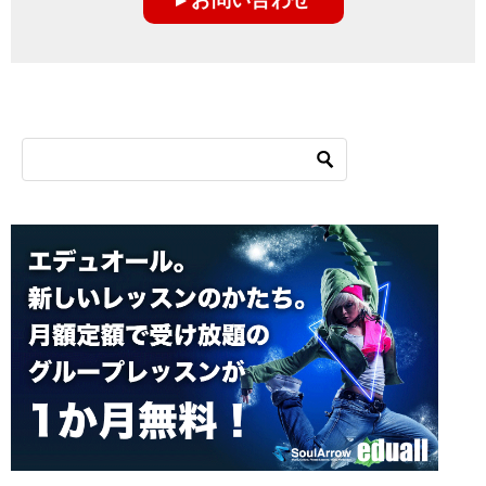
シ
ョ
ン