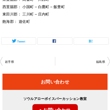
西置賜郡： 小国町 – 白鷹町 – 飯豊町
東田川郡： 三川町 – 庄内町
飽海郡： 遊佐町
Tweet
投
岩手県
福島県
稿
ナ
お問い合わせ
ビ
ゲ
ソウルアローボイスパーカッション教室
ー
▸ お問い合わせ