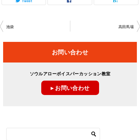
Tweet
投
池袋
高田馬場
稿
ナ
お問い合わせ
ビ
ゲ
ソウルアローボイスパーカッション教室
ー
▸ お問い合わせ
シ
ョ
ン