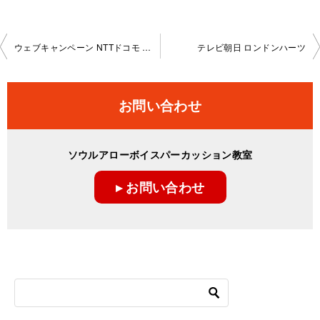
投
ウェブキャンペーン NTTドコモ presents うた手紙
テレビ朝日 ロンドンハーツ
稿
ナ
お問い合わせ
ビ
ゲ
ソウルアローボイスパーカッション教室
ー
▸ お問い合わせ
シ
ョ
ン